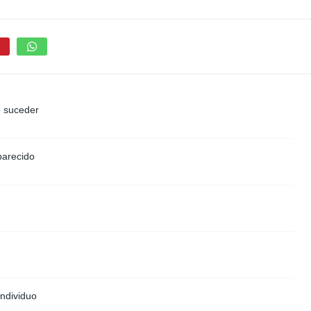
 suceder
parecido
ndividuo