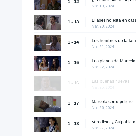
1 - 12
Mar. 19, 2024
El asesino está en cas
1 - 13
Mar. 20, 2024
Los hombres de la fam
1 - 14
Mar. 21, 2024
Los planes de Marcel
1 - 15
Mar. 22, 2024
Las buenas nuevas
1 - 16
Mar. 25, 2024
Marcelo corre peligro
1 - 17
Mar. 26, 2024
Veredicto: ¿Culpable o
1 - 18
Mar. 27, 2024