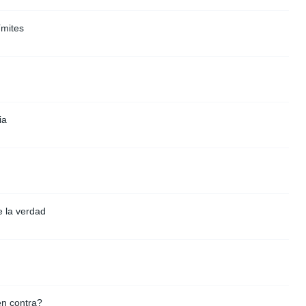
ímites
ia
e la verdad
en contra?