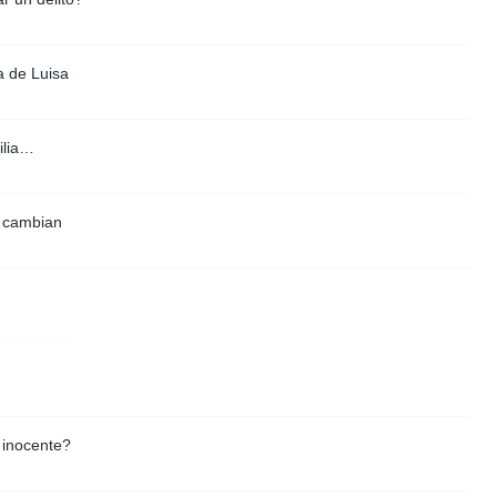
a de Luisa
ilia…
o cambian
 inocente?