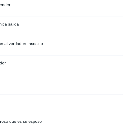
render
nica salida
an al verdadero asesino
ador
?
groso que es su esposo