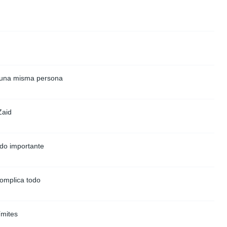
n una misma persona
Zaid
ido importante
complica todo
ímites