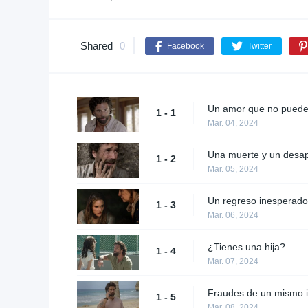
Shared
0
Facebook
Twitter
Un amor que no puede
1 - 1
Mar. 04, 2024
Una muerte y un desa
1 - 2
Mar. 05, 2024
Un regreso inesperado
1 - 3
Mar. 06, 2024
¿Tienes una hija?
1 - 4
Mar. 07, 2024
Fraudes de un mismo i
1 - 5
Mar. 08, 2024