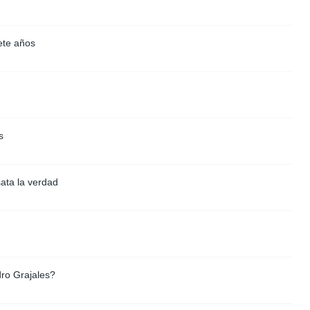
ete años
s
ata la verdad
ro Grajales?