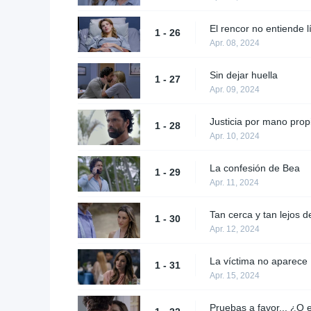
El rencor no entiende l
1 - 26
Apr. 08, 2024
Sin dejar huella
1 - 27
Apr. 09, 2024
Justicia por mano prop
1 - 28
Apr. 10, 2024
La confesión de Bea
1 - 29
Apr. 11, 2024
Tan cerca y tan lejos d
1 - 30
Apr. 12, 2024
La víctima no aparece
1 - 31
Apr. 15, 2024
Pruebas a favor... ¿O 