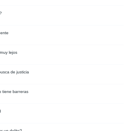
?
gente
 muy lejos
usca de justicia
 tiene barreras
d
r un delito?