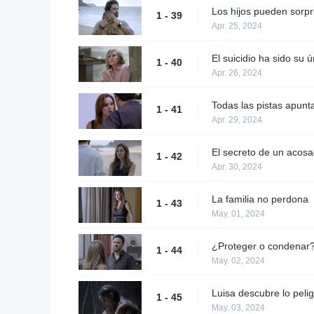
Los hijos pueden sorp
1 - 39
Apr. 25, 2024
El suicidio ha sido su ú
1 - 40
Apr. 26, 2024
Todas las pistas apunt
1 - 41
Apr. 29, 2024
El secreto de un acos
1 - 42
Apr. 30, 2024
La familia no perdona
1 - 43
May. 01, 2024
¿Proteger o condenar
1 - 44
May. 02, 2024
Luisa descubre lo peli
1 - 45
May. 03, 2024